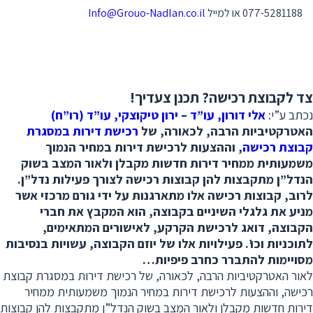
077-5281188 או למייל
Info@Grouo-Nadlan.co.il
צד לקבוצת רכישה? תכנן צעדיך!
נכתב ע”י:
אלי דורון, עו”ד – ירון טיקוצקי, עו”ד (רו”ח)
האטרקטיביות הרבה, לכאורה, של
רכישת דירות במסגרת
קבוצת רכישה
, וההצעות לרכישת דירות במחיר הנמוך
משמעותית ממחיר דירות חדשות מקבלן ולאור המצב בשוק
הנדל”ן מתקבצות להן קבוצות רכישה לצורך פעילות נדל”ן.
לרוב, קבוצות רכישה אלו מתארגנות על ידי גורם מרכזי אשר
מניע את גלגלי השיניים בקבוצה, הוא המקבץ את חברי
הקבוצה, דואג לרכישת הקרקע, לאישורים המתאימים,
לתוכניות וכו’. פעילויות אלו של יוזם הקבוצה, עשויות בנסיבות
מסויימות להתברר כחרב פיפיות…
לאור האטרקטיביות הרבה, לכאורה, של רכישת דירות במסגרת קבוצת
רכישה, וההצעות לרכישת דירות במחיר הנמוך משמעותית ממחיר
דירות חדשות מקבלן ולאור המצב בשוק הנדל”ן מתקבצות להן קבוצות