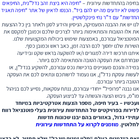
בחיפה בהתחדשות עירונית ­–
“חיפה היא ביצת זהב נדל”נית, החיפאים
פשוט לא יודעים מה יש להם ביד”. הכנסו לראיון של אתר “חיפה תאגיד
החדשות” עם ד”ר נחי פינקלשטיין.
לנו יש את ההבנה המעמיקה, הניסיון והידע לסנן ולאתר בין כל ההצעות
את אלו הטובות והמתאימות ביותר לצרכים שלכם וכמובן למקסם את
הפוטנציאל עבורכם, באמצעות שימוש ביכולות המקצועיות שלנו.
השירות שלנו יחסוך לכם הרבה זמן, כאב ראש וכמובן כסף.
איתנו תרכשו דירה למגורים ו/או להשקעה בראש שקט ובידיעה
שבחרתם את העסקה הטובה והמתאימה לכם ביותר.
במידה והנכם מעוניינים ברכישת נכס עבורכם, להשקיע בנדל”ן, או
לעשות עסקת נדל”ן, אנו נעמוד לרשותכם ונתאים לכם את העסקה
הטובה ביותר עבורכם.
​אנו נבנה “פרופיל” ייחודי עבורכם, ננתח עסקאות, נסייע לכם בניהול
מו”מ, גיבוש הצעה והגשתה עד לביצוע העסקה.
ועכשיו – בעיר חיפה, מספר הצעות אטרקטיביות במיוחד
לדירות בפרויקטים של התחדשות עירונית בעלי פוטנציאל רווח
עתידי גדול, באזורים בהם יבנו שכונות חדשות
לחלוטין.
מוזמנים לקרוא על התחדשות עירונית
זאת הזדמנות בעלת “חלון זמנים מוגבל” שלא תחזור. לא כדאי