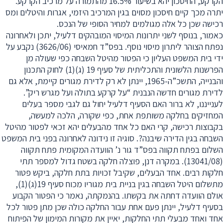
הקרקע, החיסכון יהא בשיעור 16.5% מהתמורה על מרכיב הקרקע.
יתרה מכך קיים חיסכון מסוים בגין המרכיב היזמי, אגרות והיטלים ומס
רכישה שכן כל אלה מגולמים למחיר הסופי של הנכס.
כאמור, בנוסף לשני יתרונות המיסוי המובהקים דלעיל, יתכן ולאחרונה
נפתח הצוהר ליתרון מיסוי נוסף. בפס”ד חמאיסי (3626/06) נקבע על
ידי בית המשפט העליון כי הפטור מהיטל השבחה כפי שעולה מן
הפרשנות הלשונית והתכליתית של סעיף 19 (ג)(1) לחוק התכנון
והבנייה, התשכ”ה-1965, יינתן לא רק לדירת מגורים קיימת, אלא גם
לדירת מגורים חדשה הנבנית “על קרקע בתולה ועל מגרש ריק”.
לענייננו, לא ברור האם הסעיף דלעיל יחול גם לגבי מספר בעלים
המחזיקים בחלקה משותפת אחת, כפי שקורה, הלכה למעשה,
בקבוצות רכישה, קרי האם כל אחד מהבעלים יהא זכאי לפטור מהיטל
השבחה בגין הדירה שיבנה?. סוגיה זו נידונה לאחרונה בפני בית המשפט
השלום בפתח תקווה בפס”ד גור נ’ הוועדה המקומית פתח תקווה
(13041/08). במקרה דנן, פוצלה חלקה בשטח גדול למספר תתי
חלקות רבים. אחד הבעלים, שקיבל זכויות בתת חלקה, ביקש פטור
מתשלום היטל השבחה בגין בניית בית מגוריו מכוח סעיף 19(ג)(1),
אולם הוועדה דחתה את בקשתו. בהנמקתה, נאמר כי הפטור הקבוע
בסעיף דלעיל, יינתן פעם אחת עבור החלקה כולה שכן מתן פטור לכל
אחד ואחד מבעלי תתי החלקות, יאיין את מקורות המימון של הפיתוח