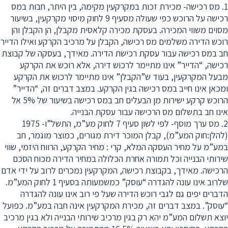
1. מס רכישה- מכירת זכות במקרקעין מקימה, בין היתר, חבות במס
רכישה על הרוכש כפי שעולה מסעיף 9 לחוק מיסוי מקרקעין, בשיעור
מסוים משווי המכירה. בעסקת מכירה קלאסית מקבלן, הן הקבלן והן
רוכש הדירה משלמים מס רכישה, הקבלן על מרכיב הקרקע ואילו הדייר
חב במס רכישה עבור עסקת רכישת הדירה. מאידך, בעסקה של קבוצת
רכישה, “הדייר” אינו מתיימר לרכוש דירה, אלא רוכש את הקרקע
מבעל המקרקעין, בעוד ש”הקבלן” אינו מתיימר לרכוש את הקרקע
ומכאן אינו חייב במס רכישה בגין הקרקע. במצב דברים זה, “הדייר”
הרוכש קרקע ישירות מן הבעלים חב במס רכישה בשיעור של 5% אל
אינו חב בתשלום מס הרכישה עבור עסקת הבנייה.
2. מס ערך מוסף- לפי לשון סעיף 7 לחוק מע”מ, התשל”ו- 1975
(להלן:חוק המע”מ), קבלן המוכר דירת מגורים, כמוצר מוגמר, חב
במע”מ על מחיר העסקה המלא, קרי : מחיר הקרקע, הרווח היזמי, שווי
שירותי הבנייה וכל תמורה אחרת הכלולה במחיר הדירה מכוח הסכם
הרכישה. מאידך, בקבוצת רכישה, המקרקעין נמכרים לרוב על ידי אדם
שלרוב אינו עונה להגדרה “עוסק” כמשמעותה בסעיף 1 לחוק המע”מ.
הדברים יפים גם לגבי רוכש הדירה שעל פי רוב אינו עונה להגדרה
“עוסק”. במצב דברים זה, מכירת המקרקעין אינה חבה במע”מ. כפועל
יוצא תשלום המע”מ יהא רק בגין מרכיב שירותי הבנייה ולא בגין מרכיב