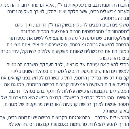
החברה הרומנית ובביצוע עסקאות נדל”ן, אלא גם עוזר לחברה הרומנית
לעבור מכשולים רבים, אשר חלקם יצוינו להלן, לצורך השקעה נכונה
ונבונה ברומניה.
משקיעים רבים חפצים להשקיע בשוק הנדל”ן הרומני, תוך שהם
“מסתנוורים” מהפרסומים הרבים באמצעות המדיה הכתובה
והאלקטרונית, שמזמינה כל משקיע פוטנציאלי לשים את כספו תוך
הבטחה לתשואה גבוהה ומובטחת. מה שפרסומים אילו אינם מציינים
כמובן הם את המכשולים שאותם משקיעים עלולים להיתקל, עוד בטרם
ביצוע ההשקעה.
בכדי להאיר את עיניהם של קוראינו, לצד העתקת משרדנו הרומניים
למשרדים החדשים והניסיון הרב של משרדנו במהלך השנים בליווי
קבוצות רכישה בנדל”ן הרומני, החליט משרדנו לפרוש בפני קוראינו את
היריעה אודות השקעה באמצעות קבוצות רכישה ברומניה, כמו גם את
המכשולים שקבוצות הרכישה עלולות להיתקל בהם במהלך דרכם.
ראשית, מהי בכלל “קבוצת רכישה”? קבוצת רכישה היא התארגנות של
מספר אנשים לצורך רכישת קרקעות ו/או בניית פרויקטים של מגורים,
באופן משותף.
המכשולים שבדרך – בהתארגנות בקבוצות רכישה יש יתרונות רבים, אך
הדרך להגיע להצלחות מרשימות באמצעות קבוצות רכישה היא לא