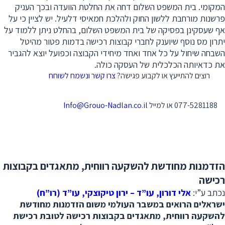
המקומי. בית המשפט השלום דחה את החלטת הוועדה ובכך העניק
פרשנות מורחבת ללשון החוק ולהלכת חמאיסי דלעיל. יש לציין כי על
אף שעסקינן בפסיקה של בית המשפט השלום, בהחלט ניתן ללמוד על
יתרון מס נוסף שיוענק לחברי קבוצות רכישה בדמות פטור מהיטל
השבחה שיחול על כל אחד ואחד מיחידי הקבוצה וכפועל יוצא להגביר
את כדאיותה הכלכלית של העסקה כולה.
רוצים להתייעץ או לקבוע פגישה?
צרו קשר ונשמח לשוחח
077-5281188 או למייל
Info@Grouo-Nadlan.co.il
הזדמנות מחודשת להשקעה רווחית, מתאגדים בקבוצות
רכישה
נכתב ע”י:
אלי דורון, עו”ד – ירון טיקוצקי, עו”ד (רו”ח)
ישראלים הרואים במשבר העולמי משום הזדמנות מחודשת
להשקעה רווחית, מתאגדים בקבוצות רכישה לטובת רכישת