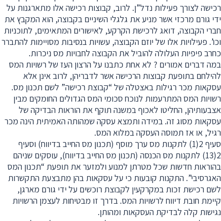
רכישה לצורך פעילות נדל”ן. לרוב, קבוצות רכישה אלו מתארגנות על
ידי גורם מרכזי אשר מניע את גלגלי השיניים בקבוצה, הוא המקבץ את
חברי הקבוצה, דואג לרכישת הקרקע, לאישורים המתאימים, לתוכניות
וכו’. פעילויות אלו של יוזם הקבוצה, עשויות בנסיבות מסויימות להתברר
כחרב פיפיות העלולה להוביל את הקבוצה לחבויות מס ניכרות.
במה דברים אמורים ? לא אחת כתבנו על הרצון העז של רשויות המס
להילחם בתופעת קבוצות הרכישה אשר לדבריהן, לרוב אינן אלא
עסקאות מכר רגילות באצטלה של “קבוצת רכישה” לשם תכנון מס.
רשויות המס המתרעמות לנוכח סכומי המס הגדולים החומקים מבין
אצבעותיהן, החליטו לאכוף במשנה תוקף את הוראות הבדיקה של
עסקאות מסוג זה. במידה ותמצא עסקה שמהותה האמיתית הינה מכר
רגיל, או אז תמוסה העסקה במלוא המס.
סעיף 2(1) לתקנות מס ערך מוסף (תכנון מס החייב בדיווח) וסעיף
2(13) לתקנות מס הכנסה (תכנון מס החייב בדיווח), עוסקים שניהם
בהוראות חדשות שכל מטרתן למנוע ולמזער את תופעת “תכנון המס
האגרסיבי”. התקנות קובעות כי על עסקאות בהן מתבצעת התקשרות
לשם רכישת זכות במקרקעין לקבוצת רוכשים על ידי גורם מארגן,
קיימת חובת דיווח לרשויות המס. בדרך זו מבטיחות לעצמן הרשויות
נגישות קלה לבדיקת העסקאות ומהותן.