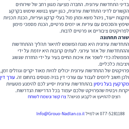
בדיני התחדשות עירונית. החברה מציעה מגוון רחב של שירותים
הקשורים לדיני התחדשות עירונית, כגון ייעוץ בנושא שימוש בקרקע
ותקנות ייעוד, ניהול משא ומתן מול בעלי קרקע ועיריות, הכנת תכניות
שיפוץ והסכמים עם עיריות או יזמים פרטיים, הכנת מסמכי מימון
לפרויקטים ציבוריים או פרטיים לרבות.
שורה תחתונה
התחדשות עירונית היא מונח המשמש לתיאור תהליך ההתחדשות
וההתחדשות של אזור עירוני. לעתים קרובות היא יוזמת על ידי
הממשלה כדי לשפר את איכות החיים בעיר על ידי החזרת שגשוג
ויציבות כלכליים.
פרויקטים של התחדשות עירונית יכולים להיות מאוד יקרים וגוזלים זמן,
ולכן חשוב ליזמים לעבוד עם עורכי דין בניה מנוסים בתחום זה.
עורך דין
מקרקעין בעל ניסיון
בהתחדשות עירונית יסייע לכם להימנע מטעויות
יקרות ויבטיח שהפרויקט שלכם יעמוד בכל הדרישות הנדרשות.
רוצים להתייעץ או לקבוע פגישה?
צרו קשר ונשמח לשוחח
077-5281188 או למייל
Info@Grouo-Nadlan.co.il