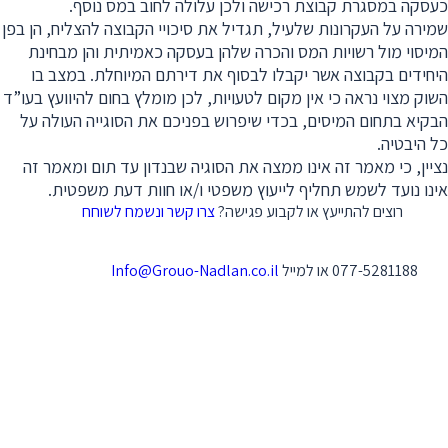
כעסקה במסגרת קבוצת רכישה ולכן עלולה לחוב במס נוסף.
שמירה על העקרונות שלעיל, תגדיל את סיכויי הקבוצה להצליח, הן בפן
המיסוי מול רשויות המס והכרה שלהן בעסקה כאמיתית והן מבחינת
היחידים בקבוצה אשר יקבלו לבסוף את דירתם המיוחלת. במצב בו
השוק מצוי נראה כי אין מקום לטעויות, לכן מומלץ בחום להיוועץ בעו”ד
הבקיא בתחום המיסים, בכדי שיפרוש בפניכם את הסוגייה העולה על
כל היבטיה.
נציין, כי מאמר זה אינו ממצה את הסוגיה שבנדון עד תום ומאמר זה
אינו נועד לשמש תחליף לייעוץ משפטי ו/או חוות דעת משפטית.
רוצים להתייעץ או לקבוע פגישה?
צרו קשר ונשמח לשוחח
077-5281188 או למייל
Info@Grouo-Nadlan.co.il