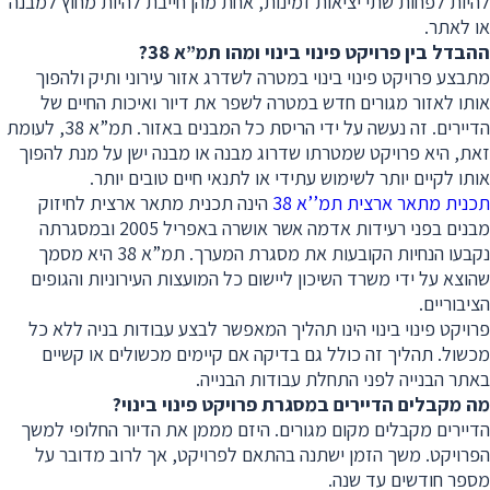
להיות לפחות שתי יציאות זמינות, אחת מהן חייבת להיות מחוץ למבנה
או לאתר.
ההבדל בין פרויקט פינוי בינוי ומהו תמ”א 38
?
מתבצע פרויקט פינוי בינוי במטרה לשדרג אזור עירוני ותיק ולהפוך
אותו לאזור מגורים חדש במטרה לשפר את דיור ואיכות החיים של
הדיירים. זה נעשה על ידי הריסת כל המבנים באזור. תמ”א 38, לעומת
זאת, היא פרויקט שמטרתו שדרוג מבנה או מבנה ישן על מנת להפוך
אותו לקיים יותר לשימוש עתידי או לתנאי חיים טובים יותר.
תכנית מתאר ארצית תמ’’א 38
הינה תכנית מתאר ארצית לחיזוק
מבנים בפני רעידות אדמה אשר אושרה באפריל 2005 ובמסגרתה
נקבעו הנחיות הקובעות את מסגרת המערך. תמ”א 38 היא מסמך
שהוצא על ידי משרד השיכון ליישום כל המועצות העירוניות והגופים
הציבוריים.
פרויקט פינוי בינוי הינו תהליך המאפשר לבצע עבודות בניה ללא כל
מכשול. תהליך זה כולל גם בדיקה אם קיימים מכשולים או קשיים
באתר הבנייה לפני התחלת עבודות הבנייה.
מה מקבלים הדיירים במסגרת פרויקט פינוי בינוי
?
הדיירים מקבלים מקום מגורים. היזם מממן את הדיור החלופי למשך
הפרויקט. משך הזמן ישתנה בהתאם לפרויקט, אך לרוב מדובר על
מספר חודשים עד שנה.