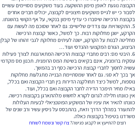
הקבוצה נוגעת לאופן מימון ההשקעה. בעוד משקיעים מסויימים עשויים
לסבור כי יש לגייס משקיעים חיצוניים לקבוצה, יכולים חברים אחרים
בקבוצת הרכישה שיסברו כי עדיף מימון בנקאי, על אף הקושי בהשגתו.
5. התקשרויות עם צדדים שלישיים: גם לאחר שסוכם מה לעשות עם
הקרקע, ישנן מחלוקות רבות. כך למשל, כאשר קבוצת הרכישה
מחליטה לבנות על הקרקע, ישנה לעיתים מחלוקת לגבי זהותו של קבלן
הביצוע, הגורם המקצועי ההנדסי ועוד…
6. היבטי מס: רבים מחברי קבוצות הרכישה המתארגנות לצורך פעילות
עסקית ברומניה, אינם בקיאים בשיטת המס הרומנית. תכנון מס מקדמי
עשויה לחסוך לחברי קבוצת הרכישה כסף רב בהמשך.
אך בכך לא סגי. גם לאחר שמסתיימת הבנייה מתגלעות מחלוקות
נוספות, למשל כיצד תחולקנה הדירות בין חברי הקבוצה ואם בכלל,
באילו מחיר תימכר הדירה לחבר הקבוצה ואם בכלל, ועוד.
אין כוונתו חלילה לגרום לקורא לחשוש מלהתארגן בקבוצות רכישה.
כוונתו להאיר את עיניו של המשקיע הפוטנציאלי לבעיות העלולות
להתעורר במהלך הדרך וזאת, בהתבסס על ניסיון עשיר ורב שנים של
משרדנו בטיפול בקבוצות כאלה.
רוצים להתייעץ או לקבוע פגישה?
צרו קשר ונשמח לשוחח