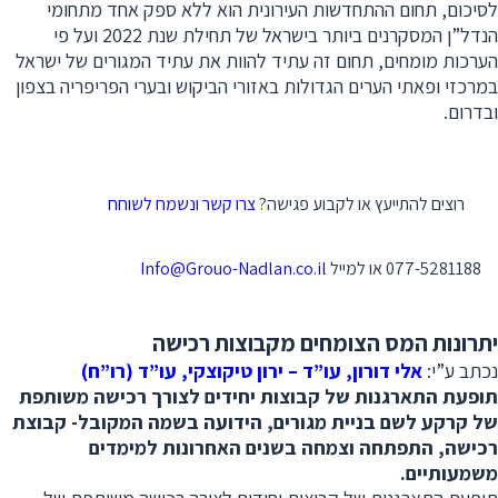
לסיכום, תחום ההתחדשות העירונית הוא ללא ספק אחד מתחומי
הנדל”ן המסקרנים ביותר בישראל של תחילת שנת 2022 ועל פי
הערכות מומחים, תחום זה עתיד להוות את עתיד המגורים של ישראל
במרכזי ופאתי הערים הגדולות באזורי הביקוש ובערי הפריפריה בצפון
ובדרום.
רוצים להתייעץ או לקבוע פגישה?
צרו קשר ונשמח לשוחח
077-5281188 או למייל
Info@Grouo-Nadlan.co.il
יתרונות המס הצומחים מקבוצות רכישה
נכתב ע”י:
אלי דורון, עו”ד – ירון טיקוצקי, עו”ד (רו”ח)
תופעת התארגנות של קבוצות יחידים לצורך רכישה משותפת
של קרקע לשם בניית מגורים, הידועה בשמה המקובל- קבוצת
רכישה, התפתחה וצמחה בשנים האחרונות למימדים
משמעותיים.