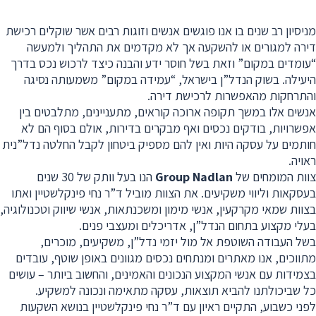
מניסיון רב שנים בו אנו פוגשים אנשים וזוגות רבים אשר שוקלים רכישת
דירה למגורים או להשקעה אך לא מקדמים את התהליך ולמעשה
“עומדים במקום” וזאת בשל חוסר ידע והבנה כיצד לרכוש נכס בדרך
היעילה. בשוק הנדל”ן בישראל, “עמידה במקום” משמעותה נסיגה
והתרחקות מהאפשרות לרכישת דירה.
אנשים אלו במשך תקופה ארוכה קוראים, מתעניינים, מתלבטים בין
אפשרויות, בודקים נכסים ואף מבקרים בדירות, אולם בסוף הם לא
חותמים על עסקה היות ואין להם מספיק ביטחון לקבל החלטה נדל”נית
ראויה.
צוות המומחים של
Group Nadlan
הנו בעל וותק של 30 שנים
בעסקאות וליווי משקיעים. את הצוות מוביל ד”ר נחי פינקלשטיין ואתו
בצוות שמאי מקרקעין, אנשי מימון ומשכנתאות, אנשי שיווק וטכנולוגיה,
בעלי מקצוע בתחום הנדל”ן, אדריכלים ומעצבי פנים.
בשל העבודה השוטפת אל מול יזמי נדל”ן, משקיעים, מוכרים,
מתווכים, אנו מאתרים ומנתחים נכסים מגוונים באופן שוטף, עובדים
בצמידות עם אנשי המקצוע הנכונים והאמינים, והחשוב ביותר – עושים
כל שביכולתנו להביא תוצאות, עסקה מתאימה ונכונה למשקיע.
לפני כשבוע, התקיים ראיון עם ד”ר נחי פינקלשטיין בנושא השקעות