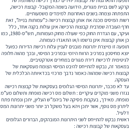
תופעת התארגנות של קבוצות יחידים לצורך רכישה משותפת של
קרקע לשם בניית מגורים, הידועה בשמה המקובל- קבוצת רכישה,
התפתחה וצמחה בשנים האחרונות למימדים משמעותיים.
רשות המיסים מכנה את אותן קבוצות רכישה כ”עמותות בנייה”, זאת
חרף העובדה שמרבית קבוצות הרכישה אינן עולות בקנה אחד, כלל
ועיקר, עם הגדרת החוק כפי שעולה מחוק העמותות, תש”ס-1980, כמו
כן אותן קבוצות אינן נרשמו ו/או התאגדו כעמותה.
תופעה זו מייצרת יתרונות מובנים לעניין עלות רכישת הדירות כפועל
יוצא מחיסכון במרכיב הרווח היזמי ובמרכיב המיסוי, ובכך מהווה חלופה
לגיטימית לרכישת דירת מגורים במחירים אטרקטיביים.
במאמר זה, נבקש להתייחס להיבט המיסוי הצומח מעסקאות של
קבוצות רכישה שמהווה כאמור נדבך מרכזי בכדאיותה הכלכלית של
העסקה.
עד לא מכבר, יתרונות המיסוי הגלומים בעסקאות של קבוצות רכישה
נגזרו משני מוקדים עיקריים : תשלום מס רכישה מופחת ותשלום מע”מ
מופחת. מאידך, בעקבות פסיקה של ביהמ”ש העליון, יתכן ונפתח פתח
ליתרון מס נוסף, אשר יתכן ויהא בעל משקל רב יותר משני יתרונות המס
דלעיל.
ראשית נבקש להתייחס לשני היתרונות המובהקים, הברורים הגלומים
בעסקאות של קבוצות רכישה :