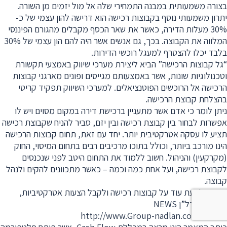
בצורה משמעותית במבנה התמחירי שלה אל מול יזמים מן השורה.
יתרון משמעותי נוסף בקבוצות רכישה הוא דרישה להון עצמי של כ-
30% מעלות הדירה, כאשר את שאר הכסף מקבלים מהגורם הפיננסי
המלווה את הקבוצה. בכך, גם אנשים אשר היה להם הון עצמי של 30%
בלבד יכלו להצטרף למעגל רוכשי הדירות.
“גל קבוצות הרכישה” הביא ליצירת מערכי שיווק באמצעי תקשורת
וטכנולוגיות שונות, אשר באמצעותם מגייסים ופונים מארגני קבוצות
הרכישה אל הרוכשים הפוטנציאלים. למערכי השיווק תפקיד קריטי
בהצלחת קבוצת הרכישה.
ניתן לומר כי אדם אשר מתעניין ברכישת דירה במקום מסוים ויש לו
אפשרות לבחור בין קבוצת רכישה ובין יזם, סביר להניח שקבוצת רכישה
תציע לו עסקה אטרקטיבית יותר. יחד עם זאת, תחום קבוצות הרכישה
הינו מורכב ביותר, וכולל בתוכו מרכיבים רבים בתחום המיסוי, החוק
(מקרקעין) והניהול. חשוב ללמוד את התחום היטב לפני שנכנסים
לקבוצת רכישה, ועל אחת כמה וכמה – כאשר מתכוונים להקים ולנהל
קבוצה.
מעוניין לדעת עוד על קבוצות רכישה ולקבל הצעות אטרקטיביות,
הצטרף לנדל”ן NEWS
בכתובת http://www.Group-nadlan.co.il