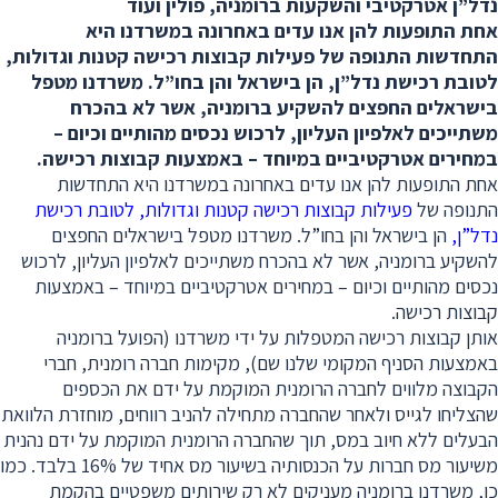
נדל”ן אטרקטיבי והשקעות ברומניה, פולין ועוד
אחת התופעות להן אנו עדים באחרונה במשרדנו היא
התחדשות התנופה של פעילות קבוצות רכישה קטנות וגדולות,
לטובת רכישת נדל”ן, הן בישראל והן בחו”ל. משרדנו מטפל
בישראלים החפצים להשקיע ברומניה, אשר לא בהכרח
משתייכים לאלפיון העליון, לרכוש נכסים מהותיים וכיום –
במחירים אטרקטיביים במיוחד – באמצעות קבוצות רכישה.
אחת התופעות להן אנו עדים באחרונה במשרדנו היא התחדשות
התנופה של
פעילות קבוצות רכישה קטנות וגדולות, לטובת רכישת
נדל”ן,
הן בישראל והן בחו”ל. משרדנו מטפל בישראלים החפצים
להשקיע ברומניה, אשר לא בהכרח משתייכים לאלפיון העליון, לרכוש
נכסים מהותיים וכיום – במחירים אטרקטיביים במיוחד – באמצעות
קבוצות רכישה.
אותן קבוצות רכישה המטפלות על ידי משרדנו (הפועל ברומניה
באמצעות הסניף המקומי שלנו שם), מקימות חברה רומנית, חברי
הקבוצה מלווים לחברה הרומנית המוקמת על ידם את הכספים
שהצליחו לגייס ולאחר שהחברה מתחילה להניב רווחים, מוחזרת הלוואת
הבעלים ללא חיוב במס, תוך שהחברה הרומנית המוקמת על ידם נהנית
משיעור מס חברות על הכנסותיה בשיעור מס אחיד של 16% בלבד. כמו
כן, משרדנו ברומניה מעניקים לא רק שירותים משפטיים בהקמת