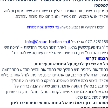
לפספס!
מניסיון רב שנים, אנו בטוחים כי הליך רכישת דירה אשר מתוכן ומלווה
על ידי אנשי מקצוע, הנו אפשרי ומניב תוצאות טובות עבורכם.
רוצים להתייעץ או לקבוע פגישה?
צרו קשר ונשמח לשוחח
077-5281188 או למייל
Info@Grouo-Nadlan.co.il
ד”ר נחי פינקלשטיין בראיון לאתר חיפה תאגיד החדשות – “חיפה היא
ביצת זהב נדל”נית, החיפאים פשוט לא יודעים מה יש להם ביד”.
הכנסו לקרוא
כל מה שצריך לדעת על התחדשות עירונית
התחדשות עירונית היא תהליך של התחדשות ובנייה מחדש המתרחשת
בעיר. זהו תהליך מורכב, עם אתגרים רבים, אך ניתן לנהל אותו ביעילות
על ידי ביצוע כמה שלבים פשוטים. פרויקט פינוי בינוי הוא תהליך
שיתבצע במהלך תקופה ארוכה. חשוב שתהיה הבנה ברורה של
המכשולים והאתגרים הצפויים לקרות במהלך תהליך זה, כדי שניתן
יהיה לטפל בהם כראוי.
מאמר זה ידון באתגרים של התחדשות עירונית וכיצד ניתן