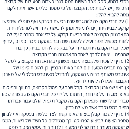
בכדי למנוע ספק מצד רשויות המס לגבי כשרות הפעילות של קבוצת
הרכישה, יש לבנות את הקבוצה על פי מספר כללים אשר את חלקם
ננסה להביא להלן:
1) על חברי הקבוצה להתגבש טרם רכישת הקרקע ואף מומלץ שיחפשו
קרקע לבנייה יחד, ינהלו משא ומתן לרכישתה יחד וישלמו עליה יחד.
התארגנות הקבוצה לאחר רכישת קרקע על ידי אחד מחבריה עלולה
להוות מכשול חמור ועילה לטענה שמדובר בעסקת מכר. כמו כן, עדיף
שכל חברי הקבוצה יחתמו יחד על בבקשה להיתר בנייה, כך ברור
שהבניה – יצאה לדרך לאחר התארגנות חברי הקבוצה.
2) עדיף להוכיח שלקבוצה מכנה משותף בהתאגדות כקבוצה, למשל
קבוצת חברים המעוניינים לגור באותו הבניין וכן להוכיח קיומו של
אינטרס משותף בביצוע העסקה, להבדיל מאינטרס הכלכלי של מארגן
הקבוצה העלולה להיות לרועץ.
3) ראוי שמארגן הקבוצה יקבל שכר על ניהול הקבוצה, התיווך והפיקוח
באופן מוגדר על פי חוזה, החתום על ידי כל חברי הקבוצה. בצורה שכזו
מבהירים לרשות שמארגן הקבוצה מקבל תגמול הולם עבור עבודתו
החייב במס נפרד אשר משולם כדין.
4) עדיף לשכור קבלן ביצוע שאינו קשור לצד כלשהו בעסקה ואף לבחון
מספר הצעות לביצוע הפרויקט. כך מנטרלים כל חשד של רשויות המס
שבעסקה מעורב גורם קבלני המעוניין לגזור רווח עסקי הפטור ממס