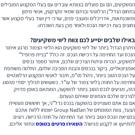
המשקיעים, הם גם פועלים בצוותא עובדים עם בעלי המקצוע המובילים
בתחום הנדל”ן הרלוונטי ובניהם שמאי מקרקעין, אנשי מימון
ומשכנתאות, אדריכלים ומעצבי פנים, עורכי דין ועוד בעלי מקצוע אשר
נחוצים בעת רכישת הנכס ולאחר מכן בעת השכרתו.
באילו שלבים יסייע לכם צוות ליווי משקיעים?
היתרון הגדול ביותר של ליווי משקיעים הוא הליווי הצמוד מרגע איתור
הנכס ועד החתימה על רכישת הנכס. זה כולל “בניית פרופיל”
למשקיע, הכרות וניתוח הצרכים שלכם, איתור מספר נכסים
אופציונאליים, ביקור בנכסים והבנת הסביבה שלהם, החלטה משותפת
על הנכס הטוב ביותר, ניהול מו”מ, חיבור לאנשי המקצוע הרלוונטיים
וחתימה על החוזה בליווי צמוד של עו”ד. כשעושים תהליך יסודי מהסוג
הזה, מגיעים לנכס הטוב ביותר להשקעה, המותאם באופן מדויק
לצרכים שלכם והנתונים שאיתם הגעתם.
אם גם אתם מעוניינים בהשקעה בנכס נדל”ני, אך חוששים מעשיית
הצעד, צוות המומחים של Group Nadlan ישמחו ללוות אתכם
במציאת הנכס הטוב ביותר ועד החתימה על חוזה הרכישה.
רוצים
להתייעץ או לקבוע פגישה?
השאירו פרטים בטופס
ונחזור אליכם.