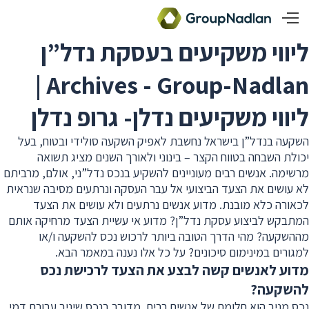
ליווי משקיעים בעסקת נדל”ן
Archives - Group-Nadlan |
ליווי משקיעים נדלן- גרופ נדלן
השקעה בנדל”ן בישראל נחשבת לאפיק השקעה סולידי ובטוח, בעל
יכולת השבחה בטווח הקצר – בינוני ולאורך השנים מציג תשואה
מרשימה. אנשים רבים מעוניינים להשקיע בנכס נדל”ני, אולם, מרביתם
לא עושים את הצעד הביצועי אל עבר העסקה ונרתעים מסיבה שנראית
לכאורה כלא מובנת. מדוע אנשים נרתעים ולא עושים את הצעד
המתבקש לביצוע עסקת נדל”ן? מדוע אי עשיית הצעד מרחיקה אותם
מההשקעה? מהי הדרך הטובה ביותר לרכוש נכס להשקעה ו/או
למגורים במינימום סיכונים? על כל אלו נענה במאמר הבא.
מדוע לאנשים קשה לבצע את הצעד לרכישת נכס
להשקעה?
נכס מניב הוא חלומם של אנשים רבים. מדובר בנכס שיניב עבורם דמי