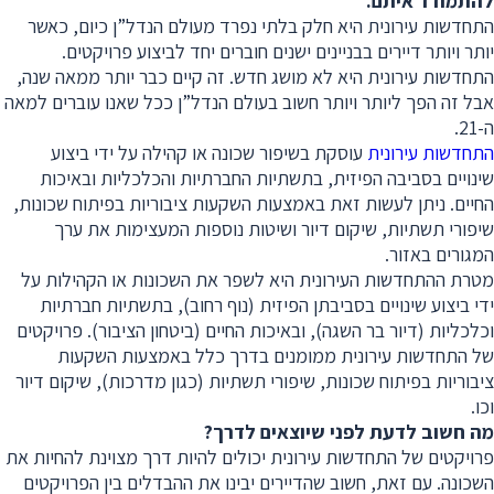
להתמודד איתם
.
התחדשות עירונית היא חלק בלתי נפרד מעולם הנדל”ן כיום, כאשר
יותר ויותר דיירים בבניינים ישנים חוברים יחד לביצוע פרויקטים.
התחדשות עירונית היא לא מושג חדש. זה קיים כבר יותר ממאה שנה,
אבל זה הפך ליותר ויותר חשוב בעולם הנדל”ן ככל שאנו עוברים למאה
ה-21.
התחדשות עירונית
עוסקת בשיפור שכונה או קהילה על ידי ביצוע
שינויים בסביבה הפיזית, בתשתיות החברתיות והכלכליות ובאיכות
החיים. ניתן לעשות זאת באמצעות השקעות ציבוריות בפיתוח שכונות,
שיפורי תשתיות, שיקום דיור ושיטות נוספות המעצימות את ערך
המגורים באזור.
מטרת ההתחדשות העירונית היא לשפר את השכונות או הקהילות על
ידי ביצוע שינויים בסביבתן הפיזית (נוף רחוב), בתשתיות חברתיות
וכלכליות (דיור בר השגה), ובאיכות החיים (ביטחון הציבור). פרויקטים
של התחדשות עירונית ממומנים בדרך כלל באמצעות השקעות
ציבוריות בפיתוח שכונות, שיפורי תשתיות (כגון מדרכות), שיקום דיור
וכו.
מה חשוב לדעת לפני שיוצאים לדרך
?
פרויקטים של התחדשות עירונית יכולים להיות דרך מצוינת להחיות את
השכונה. עם זאת, חשוב שהדיירים יבינו את ההבדלים בין הפרויקטים