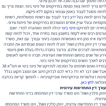
להיות מוסמך עם הבנה טובה של תכנון עירוני.
ליזם צריך להיות צוות מנוסה בפרויקטים של פינוי בינוי. הצוות צריך גם
להיות מסוגל לעבוד באופן עצמאי במקום ללא פיקוח.
על היזם להיות בעל ידע כיצד לעבוד עם רשויות ממשלתיות, רשויות
מקומיות ובעלי עניין אחרים המעורבים בפרויקטים של פיתוח עירוני.
בחירת יזם לפרויקט
פינוי בינוי
יכולה להיות מאתגרת למדי. ישנם
גורמים רבים שיש לקחת בחשבון בעת בחירת אחד, ויכול להיות קשה
לדעת איזו מהן היא האפשרות הטובה ביותר עבורך. עם זאת, משרד
עורכי דין יוזוק מלכין ושות’ תוכלו להיות רגועים שבחרתם את החברה
המתאימה לצרכים שלכם. מדובר בחברה גדולה בעלת חוסן פיננסי
וידע של שנים בתחום ההתחדשות העירונית. חברה זו סייעה לאנשים
רבים לאורך השנים בפרויקטים של פינוי בינוי.
במידה ואתם חותמים על הסכמה לפרויקט של פינוי בינוי או תמ”א 38
אבל שום דבר לא זז? כדאי לכם לבדוק היטב אם המצב תקוע בגלל
סיבות רגולטוריות ובירוקרטיות אובייקטיביות – להמשך קריאה בכתבה
המלאה
לחץ כאן.
עורך דין התחדשות עירונית
יוזוק מלכין ושות’ הינו משרד עורכי דין המתמחה בדיני התחדשות
עירונית.
עורך דין התחדשות עירונית, יוזוק מלכין ושות’, הינו משרד המתמחה