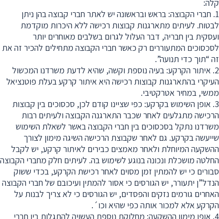
קלה:
1. חברי הקבוצה: בראש ובראשונה יש לאתר חברי קבוצה בהן ניתן
לבטוח. לעיתים מתארגנות קבוצות רכישה ללא היכרות מוקדמת
ועסקית בין חבריה, דבר העלול לגרום בשלבים מאוחרים יותר
לסכסוכים המתעוררים רק כאשר חברי הקבוצה מתחילים להכיר זה את
זה “תוך כדי תנועה”.
2. איתור הקרקע: בעיה נוספת וקשה, שהיא לדעת משרדנו המכשול
העיקרי בהתארגנות קבוצות רכישה היא איתור קרקע בעלת פוטנציאל
ממשי, במחיר אטרקטיבי.
3. אופן השימוש בקרקע: כפי שציינו קודם לכן, סכסוכים בין קבוצות
הרכישה מתגלעים לאחר שכבר התארגנה הקבוצה ולעיתים רבות
משרדנו נתקל בסכסוכים בין חברי הקבוצה באשר לשאלת השימוש
שייעשה בקרקע. גם לאחר שקבוצת הרכישה השיגה מימון לצורך
ההשקעה המיוחלת ולאחר מאמצים כבירים לאיתור קרקע, יש לקבל
החלטה מושכלת ונכונה בנוגע לשימוש בה. לעיתים חלק מחברי הקבוצה
סבורים כי יש להמתין זמן מסוים לאחר רכישת הקרקע, בכדי ששוק
הנדל”ן יתעורר, יש הגורסים כי אסור להמתין ועיכובם של חברי הקבוצה
האחרים גורמים נזקים והפסדים, יש הגורסים כי לא צריך לבנות על
הקרקע אלא למכור אותה כפי שהיא וכו´.
4. אופן מימון ההשקעה: מחלוקת נוספת העשויה להתגלות בין חברי