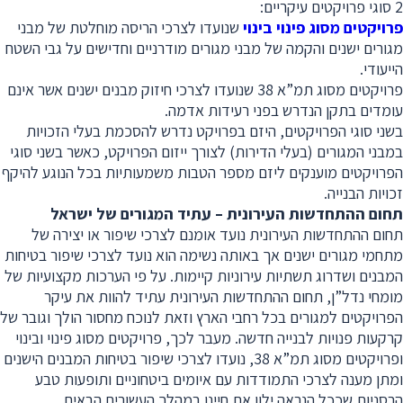
2 סוגי פרויקטים עיקריים:
פרויקטים מסוג פינוי בינוי
שנועדו לצרכי הריסה מוחלטת של מבני
מגורים ישנים והקמה של מבני מגורים מודרניים וחדישים על גבי השטח
הייעודי.
פרויקטים מסוג תמ”א 38 שנועדו לצרכי חיזוק מבנים ישנים אשר אינם
עומדים בתקן הנדרש בפני רעידות אדמה.
בשני סוגי הפרויקטים, היזם בפרויקט נדרש להסכמת בעלי הזכויות
במבני המגורים (בעלי הדירות) לצורך ייזום הפרויקט, כאשר בשני סוגי
הפרויקטים מוענקים ליזם מספר הטבות משמעותיות בכל הנוגע להיקף
זכויות הבנייה.
תחום ההתחדשות העירונית – עתיד המגורים של ישראל
תחום ההתחדשות העירונית נועד אומנם לצרכי שיפור או יצירה של
מתחמי מגורים ישנים אך באותה נשימה הוא נועד לצרכי שיפור בטיחות
המבנים ושדרוג תשתיות עירוניות קיימות. על פי הערכות מקצועיות של
מומחי נדל”ן, תחום ההתחדשות העירונית עתיד להוות את עיקר
הפרויקטים למגורים בכל רחבי הארץ וזאת לנוכח מחסור הולך וגובר של
קרקעות פנויות לבנייה חדשה. מעבר לכך, פרויקטים מסוג פינוי ובינוי
ופרויקטים מסוג תמ”א 38, נועדו לצרכי שיפור בטיחות המבנים הישנים
ומתן מענה לצרכי התמודדות עם איומים ביטחוניים ותופעות טבע
הרסניות שככל הנראה ילוו את חיינו במהלך העשורים הבאים.