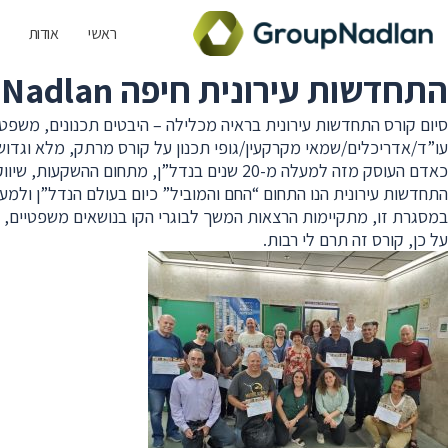
ראשי
אודות
התחדשות עירונית חיפה Archives - Group-Nadlan | ליווי משקיעים נדלן- גרופ נדלן
סיום קורס התחדשות עירונית בראיה מכלילה – היבטים תכנונים, משפט
עו”ד/אדריכלים/שמאי מקרקעין/גופי תכנון על קורס מרתק, מלא וגדוש
כאדם העוסק מזה למעלה מ-20 שנים בנדל”ן, 
התחדשות עירונית הנו התחום “החם והמוביל” כיום בעולם הנדל”ן ולמעש
במסגרת זו, מתקיימות הרצאות המשך לבוגרי הקו בנושאים משפטיים, תכנ
על כן, קורס זה תרם לי רבות.