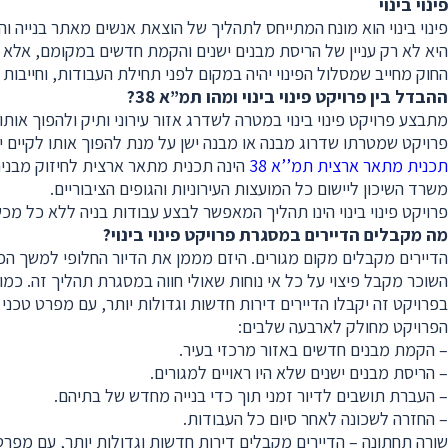
פינוי בינוי
פינוי בינוי הוא מונח המתייחס לתהליך של הוצאת אנשים מאתר בנייה 
היא לא רק עניין של הריסת מבנים ישנים והקמת חדשים במקומם, אלא גם
החוק מחייב שמסלול הפינוי יהיה במקום לפני תחילת העבודות, וחייבות
ההבדל בין פרויקט פינוי בינוי ומהו תמ”א 38
?
פרויקט שמטרתו שדרוג מבנה או מבנה ישן על מנת להפוך אותו לקיים יות
תכנית מתאר ארצית תמ’’א 38
משרד השיכון ליישום כל המועצות העירוניות והגופים הציבוריים.
פרויקט פינוי בינוי הינו תהליך המאפשר לבצע עבודות בניה ללא כל מכ
מה מקבלים הדיירים במסגרת פרויקט פינוי בינוי
?
הדיירים מקבלים מקום מגורים. היזם מממן את הדיור החלופי למשך ה
השוכר מקבל פיצוי על כל אי נוחות שאולי חווה במסגרת תהליך זה. כמו
בפרויקט זה יקבלו הדיירים דירות חדשות וגדולות יותר, עם מפרט טכני
הפרויקט מחולק לארבעה שלבים:
– הקמת מבנים חדשים באזור מרכזי בעיר.
– הריסת מבנים ישנים שלא היו ראויים למגורים.
– העברת תושבים לדיור זמני תוך כדי בנייה מחדש של בתיהם.
– החזרה לשכונה לאחר סיום כל העבודות.
שורה תחתונה – הדיירים מקבלים דירות חדשות וגדולות יותר, עם מפרט