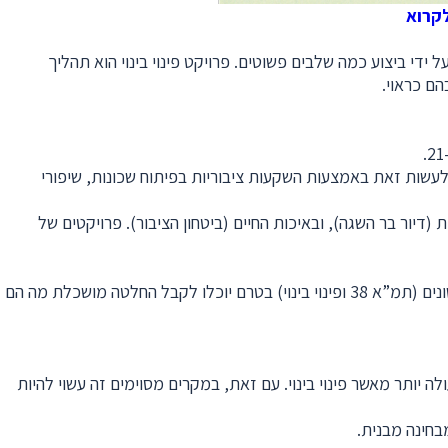
קרוא
די ביצוע כמה שלבים פשוטים. פרויקט פינוי בינוי הוא תהליך
ם כראוי.
 לעשות זאת באמצעות השקעות ציבוריות בפיתוח שכונות, שיפורי
(דיור בר השגה), ובאיכות החיים (ביטחון הציבור). פרויקטים של
פרויקטים של התחדשות עירונית יכולים להיות דרך מצוינת להחיות את השכונה. עם זאת, חשוב שהדיירים יבינו את ההבדלים בין הפרויקטים השונים (תמ”א 38 ופינוי בינוי) בטרם יוכלו לקבל החלטה מושכלת מה הם
לפנות מקום לפיתוח חדש. פרויקט תמ”א 38 נמשך בדרך כלל זמן רב יותר ועולה יותר מאשר פינוי בינוי. עם זאת, במקרים מסוימים זה עשוי להיות