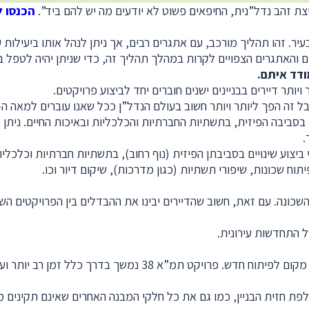
צת זהב נדל”נית, החיפאים פשוט לא יודעים מה יש להם ביד”.
הכנסו ל
זהו תהליך מורכב, עם אתגרים רבים, אך ניתן לנהל אותו ביעילות על י
האתגרים הצפויים לקרות במהלך תהליך זה, כדי שניתן יהיה לטפל בה
ודד איתם
.
ותר דיירים בבניינים ישנים חוברים יחד לביצוע פרויקטים.
זה הפך ליותר ויותר חשוב בעולם הנדל”ן ככל שאנו עוברים למאה ה-21.
ם בסביבה הפיזית, בתשתיות החברתיות והכלכליות ובאיכות החיים. ניתן
.
וע שינויים בסביבתן הפיזית (נוף רחוב), בתשתיות חברתיות וכלכליות 
 שכונות, שיפורי תשתיות (כגון מדרכות), שיקום דיור וכו.
הוא סוג בנייה מסורתי יותר וכולל הריסת הבניין כולו או חלקו כדי 