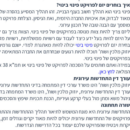
איך בוחרים יזם לפרויקט פינוי בינוי
?
פינוי בינוי הוא תהליך חשוב בענף הבנייה. זהו תהליך המסייע בהסרה ש
מאוד לבדוק את איכויות החברה היזמית, ואת הניסיון. הצלחת פרויקט ה
מוסמך עם הבנה טובה של תכנון עירוני.
ליזם צריך להיות צוות מנוסה בפרויקטים של פינוי בינוי. הצוות צריך ג
על היזם להיות בעל ידע כיצד לעבוד עם רשויות ממשלתיות, רשויות מקומ
בחירת יזם לפרויקט
פינוי בינוי
יכולה להיות מאתגרת למדי. ישנם גורמים
יוזוק מלכין ושות’ תוכלו להיות רגועים שבחרתם את החברה המתאימה ל
בפרויקטים של פינוי בינוי.
במ
המלאה
לחץ כאן.
עורך דין התחדשות עירונית
יוזוק מלכין ושות’ הינו משרד עורכי דין המתמחה בדיני התחדשות עירוני
עורך דין התחדשות עירונית, יוזוק מלכין ושות’, הינו משרד המתמחה בדי
ניהול משא ומתן מול בעלי קרקע ועיריות, הכנת תכניות שיפוץ והסכמים ע
שורה תחתונה
התחדשות עירונית היא מונח המשמש לתיאור תהליך ההתחדשות וההתחדשות
פרויקטים של התחדשות עירונית יכולים להיות מאוד יקרים וגוזלים זמן, 
יקרות ויבטיח שהפרויקט שלכם יעמוד בכל הדרישות הנדרשות.