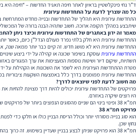
ד”ר נחי פינקלשטיין בראיון לאתר חיפה תאגיד החדשות – “חיפה היא בי
כל מה שצריך לדעת על התחדשות עירונית
התחדשות עירונית היא תהליך של התחדשות ובנייה מחדש המתרחשת בעיר. 
שיתבצע במהלך תקופה ארוכה. חשוב שתהיה הבנה ברורה של המכשולים ו
מאמר זה ידון באתגרים של התחדשות עירונית וכיצד ניתן להתמ
התחדשות עירונית היא חלק בלתי נפרד מעולם הנדל”ן כיום, כאשר יותר וי
התחדשות עירונית היא לא מושג חדש. זה קיים כבר יותר ממאה שנה, אבל 
התחדשות עירונית
עוסקת בשיפור שכונה או קהילה על ידי ביצוע שינויי
תשתיות, שיקום דיור ושיטות נוספות המעצימות את ערך המגורים באזור
מטרת ההתחדשות העירונית היא לשפר את השכונות או הקהילות על ידי ביצ
התחדשות עירונית ממומנים בדרך כלל באמצעות השקעות ציבוריות בפיתוח
מה חשוב לדעת לפני שיוצאים לדרך
?
היו רוצים שיקרה באזורם.
תמ”א 38 ופינוי בינוי הם שניים מהסוגים הנפוצים ביותר של פרויקטים של התחדשות עירונית.
פרויקט תמ”א 38
נחוץ שכן.
תמ”א 38 הוא פרויקט שניתן לבצע בבניין שעדיין בשימוש. זה כרוך בהחלפת חזית הבניין, כמו גם את כל חלקי המבנה האחרים שאינם תקינים מבחינה מבנית.