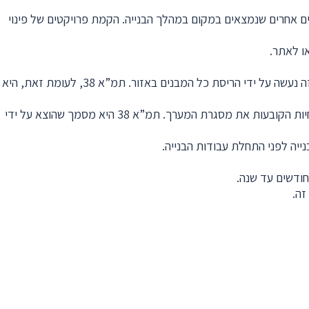
שים אחרים שנמצאים במקום במהלך הבנייה. הקמת פרויקטים של פינוי
או לאתר.
מתבצע פרויקט פינוי בינוי במטרה לשדרג אזור עירוני ותיק ולהפוך אותו לאזור מגורים חדש במטרה לשפר את דיור ואיכות החיים של הדיירים. זה נעשה על ידי הריסת כל המבנים באזור. תמ”א 38, לעומת זאת, היא
הינה תכנית מתאר ארצית לחיזוק מבנים בפני רעידות אדמה אשר אושרה באפריל 2005 ובמסגרתה נקבעו הנחיות הקובעות את מסגרת המערך. תמ”א 38 היא מסמך שהוצא על ידי
ייה לפני התחלת עבודות הבנייה.
חודשים עד שנה.
זה.