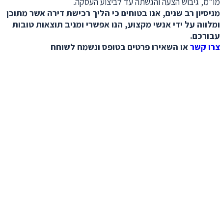
מו”מ, גיבוש הצעה והגשתה עד לביצוע העסקה.
מניסיון רב שנים, אנו בטוחים כי הליך רכישת דירה אשר מתוכן
ומלווה על ידי אנשי מקצוע, הנו אפשרי ומניב תוצאות טובות
עבורכם.
צרו קשר
או השאירו פרטים בטופס ונשמח לשוחח
פרוייקטים חדשים
אודות
ליווי משקיעים בנדל”ן
כתבו עלינו
פרוייקטים חדשים
דירות אחרונות
קבוצות רכישה
המגזין שלנו