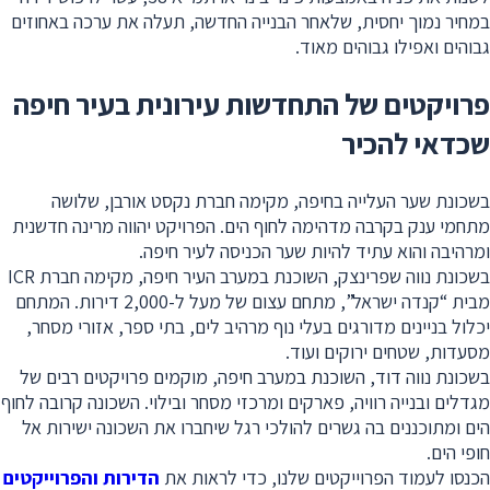
במחיר נמוך יחסית, שלאחר הבנייה החדשה, תעלה את ערכה באחוזים
גבוהים ואפילו גבוהים מאוד.
פרויקטים של התחדשות עירונית בעיר חיפה
שכדאי להכיר
בשכונת שער העלייה בחיפה, מקימה חברת נקסט אורבן, שלושה
מתחמי ענק בקרבה מדהימה לחוף הים. הפרויקט יהווה מרינה חדשנית
ומרהיבה והוא עתיד להיות שער הכניסה לעיר חיפה.
בשכונת נווה שפרינצק, השוכנת במערב העיר חיפה, מקימה חברת ICR
מבית “קנדה ישראל”, מתחם עצום של מעל ל-2,000 דירות. המתחם
יכלול בניינים מדורגים בעלי נוף מרהיב לים, בתי ספר, אזורי מסחר,
מסעדות, שטחים ירוקים ועוד.
בשכונת נווה דוד, השוכנת במערב חיפה, מוקמים פרויקטים רבים של
מגדלים ובנייה רוויה, פארקים ומרכזי מסחר ובילוי. השכונה קרובה לחוף
הים ומתוכננים בה גשרים להולכי רגל שיחברו את השכונה ישירות אל
חופי הים.
הכנסו לעמוד הפרוייקטים שלנו, כדי לראות את
הדירות והפרוייקטים