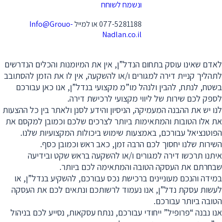
ונשמח לשוחח
077-5281188 או למייל
Info@Grouo-
Nadlan.co.il
לאדם שאינו עוסק בתחום הנדל”ן, אין את המיומנות והכלים הנדרשים
לתהליך קניית דירה למגורים ו/או להשקעה, אין לו את הזמן להסתובב
בשטח, לנתח, להבין ולנהל מו”מ מקצועי בנדל”ן, אנו כאן עבורכם
לספק לכם שירות של ליווי מקצועי לרכישת דירה.
לנו יש את ההבנה המעמיקה, הניסיון והידע לסנן ולאתר בין כל ההצעות
את אלו הטובות והמתאימות ביותר לצרכים שלכם וכמובן למקסם את
הפוטנציאל עבורכם, באמצעות שימוש ביכולות המקצועיות שלנו.
השירות שלנו יחסוך לכם הרבה זמן, כאב ראש וכמובן כסף.
איתנו תרכשו דירה למגורים ו/או להשקעה בראש שקט ובידיעה
שבחרתם את העסקה הטובה והמתאימה לכם ביותר.
במידה והנכם מעוניינים ברכישת נכס עבורכם, להשקיע בנדל”ן, או
לעשות עסקת נדל”ן, אנו נעמוד לרשותכם ונתאים לכם את העסקה
הטובה ביותר עבורכם.
אנו נבנה “פרופיל” ייחודי עבורכם, ננתח עסקאות, נסייע לכם בניהול