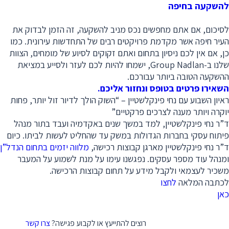
להשקעה בחיפה
לסיכום, אם אתם מחפשים נכס מניב להשקעה, זה הזמן לבדוק את
העיר חיפה אשר מקדמת פרויקטים רבים של התחדשות עירונית. כמו
כן, אם אין לכם ניסיון בתחום ואתם זקוקים לסיוע של מומחים, הצוות
שלנו ב-Group Nadlan, ישמחו להיות לכם לעזר ולסייע במציאת
ההשקעה הטובה ביותר עבורכם.
השאירו פרטים בטופס ונחזור אליכם.
ראיון השבוע עם נחי פינקלשטיין – “השוק הולך לדיור זול יותר, פחות
יוקרה ויותר מענה לצרכים פרקטיים”
ד”ר נחי פינקלשטיין, למד במשך שנים באקדמיה ועבד בתור מנהל
פיתוח עסקי בחברות הגדולות במשק עד שהחליט לעשות לביתו. כיום
ד”ר נחי פינקלשטיין מארגן קבוצות רכישה,
מלווה יזמים בתחום הנדל”ן
ומנהל עוד מספר עסקים. נפגשנו עימו על מנת לשמוע על המעבר
משכיר לעצמאי ולקבל מידע על תחום קבוצות הרכישה.
לכתבה המלאה
לחצו
כאן
רוצים להתייעץ או לקבוע פגישה?
צרו קשר