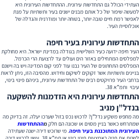
העתידי הכולל גם התחדשות עירונית. ההתחדשות העירונית היא
למעשה שיפור של כל אותם מבנים ישנים בעיר ותשתיות על מנת
לאפשר רמת חיים טובה יותר, בטוחה יותר ומודרנית והגדלה של
אוכלוסיית העיר.
התחדשות עירונית בעיר חיפה
העיר חיפה ידועה כעיר השלישית בגודלה במדינת ישראל. היא מחולקת
למפלסים המתחילים באזור הים ועולים עד לרצועת הרי הכרמל.
המפלסים התחתונים של העיר נבנו עוד לפני קום המדינה ויש בה וישנם
בניינים ותשתיות אשר זקוקים לשיקום וחידוש. מהסיבה הזו, ניתן לראות
ברחבי העיר פרויקטים רבים של התחדשות עירונית, ביניהם פינוי בינוי,
עיבוי ותמ”א 38.
התחדשות עירונית היא הזדמנות להשקעה
בנדל”ן מניב
מה מחפש משקיע נדל”ן? לרכוש נכס בזול שערכו יעלה. זה בדיוק מה
שמתרחש כאשר בניין מסוים או שכונה הם חלק
מ
ההתחדשות
העירונית המתוכננת בעיר חיפה
. מי שרוכש דירה ישנה שעתידה
לשנות את פניה באמצעות פינוי בינוי או תמ”א 38, עשוי לרכוש דירה