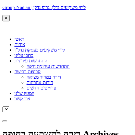
Group-Nadlan | ליווי משקיעים נדלן- גרופ נדלן
ראשי
אודות
ליווי משקיעים בעסקת נדל”ן
כתבו עלינו
התחדשות עירונית
התחדשות עירונית חיפה
קבוצות רכישה
דירה במחיר מציאה
דירות אחרונות
פרוייטים חדשים
המגזין שלנו
צור קשר
דירה להשקעה בחיפה Archives -