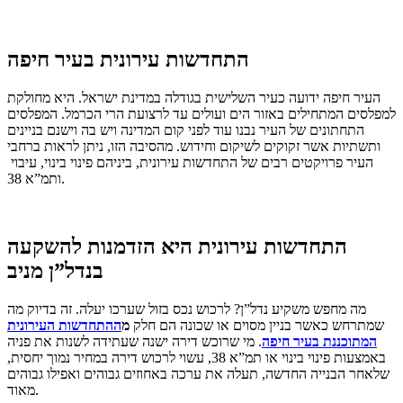
התחדשות עירונית בעיר חיפה
העיר חיפה ידועה כעיר השלישית בגודלה במדינת ישראל. היא מחולקת
למפלסים המתחילים באזור הים ועולים עד לרצועת הרי הכרמל. המפלסים
התחתונים של העיר נבנו עוד לפני קום המדינה ויש בה וישנם בניינים
ותשתיות אשר זקוקים לשיקום וחידוש. מהסיבה הזו, ניתן לראות ברחבי
העיר פרויקטים רבים של התחדשות עירונית, ביניהם פינוי בינוי, עיבוי
ותמ”א 38.
התחדשות עירונית היא הזדמנות להשקעה
בנדל”ן מניב
מה מחפש משקיע נדל”ן? לרכוש נכס בזול שערכו יעלה. זה בדיוק מה
שמתרחש כאשר בניין מסוים או שכונה הם חלק
מ
ההתחדשות העירונית
המתוכננת בעיר חיפה
. מי שרוכש דירה ישנה שעתידה לשנות את פניה
באמצעות פינוי בינוי או תמ”א 38, עשוי לרכוש דירה במחיר נמוך יחסית,
שלאחר הבנייה החדשה, תעלה את ערכה באחוזים גבוהים ואפילו גבוהים
מאוד.