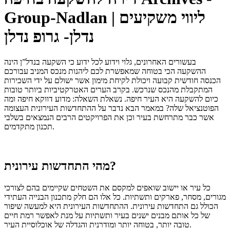
Group-Nadlan | ליווי משקיעים
נדלן- גרופ נדלן
בעשורים האחרונים, גלוי וידוע לכל ידוע כי השקעה בנדל”ן הינה
ההשקעה הכי בטוחה שמאפשרת לכם ליהנות מנכס המניב עבורכם
הכנסה חודשית קבועה ויכולת לקיחת מימון אשר ישולם על ידי השכירות
המתקבלת מהנכס שנרכש. בקרב הערים האטרקטיביות ביותר טובות
כיום להשקעה היא העיר חיפה. נשאלת השאלה: מדוע דווקא חיפה ומה
הפוטנציאל שלה? במאמר הבא נדבר על ההתחדשות העירונית העצומה
אשר כבר מתרחשת בעיר וכן את הפרויקטים הרבים הנמצאים בשלבי
תכנון מתקדמים.
מהי התחדשות עירונית?
כל עיר או יישוב שואפים למקסם את השטחים שקיימים בהם לצורכי
מגורים, מסחר, פארקים ותשתיות. כל אלו הם חלק מתכנון הבנייה העתידי
הכולל גם התחדשות עירונית. ההתחדשות העירונית היא למעשה שיפור
של כל אותם מבנים ישנים בעיר ותשתיות על מנת לאפשר רמת חיים
טובה יותר, בטוחה יותר ומודרנית והגדלה של אוכלוסיית העיר.