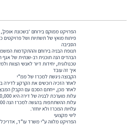
הפרויקט ממוקם בירוחם ‘בשכונת אופק’, 
פיתוח מואץ של תשתיות ושל פרויקטים כל
הסביבה
תנופת הבניה בירוחם וההתקדמות המשמעות
הבהדים הנה תוכנית רב-שנתית של אגף ה
טכנולוגית, יחידות דיור לאנשי הצוות ול
איך זה עובד
הקבוצה ניגשת למכרז של ממ”י
לאחר הזכיה רוכשים את הקרקע לדירה בעלות של 0,000
לאחר מכן, ייחתם הסכם עם הקבלן המבצ
עלות מוערכת לבניה של דירה היא 500,000-600,000 ש”ח (תלוי בגודל הדירה)
עלויות המכרז ולא יוחזר.
ליווי מקצועי
הפרויקט מלווה ע”י משרד עו”ד, אדריכל