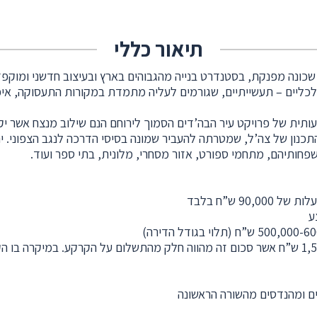
תיאור כללי
שכונה מפנקת, בסטנדרט בנייה מהגבוהים בארץ ובעיצוב חדשני ומוקפד
כליים – תעשייתיים, שגורמים לעליה מתמדת במקורות התעסוקה, איכו
ית של פרויקט עיר הבה’דים הסמוך לירוחם הנם שילוב מנצח אשר יקד
תכנון של צה’ל, שמטרתה להעביר שמונה בסיסי הדרכה לנגב הצפוני. 
משפחותיהם, מתחמי ספורט, אזור מסחרי, מלונית, בתי ספר ועוד.
9 ש”ח בלבד
ע
עלות ההשתתפות בהגשה למכרז הנה 1,500 ש”ח אשר סכום זה מהווה חלק מהתשלום על הקרקע. 
ים ומהנדסים מהשורה הראשונה