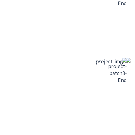
הפרוייקט הסתיים -
הצפון הישן ת"א