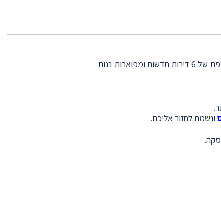
במסגרת הפרויקט מבוצע חיזוק וחידוש המבנה הקיים, תוספת של ממ”דים ומרפסות שמש לדירות הקיימות ותוספת של 6 דירות חדשות ומפוארות בנות
ר.
ונשמח לחזור אליכם.
סקה.