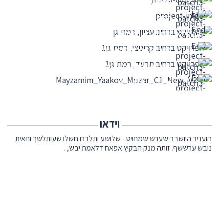
הפרוייקט הסתיים - הצפון הישן ת"א
הפרוייקט הסתיים - הצפון הישן ת"א
הפרויקט ברחוב עציון רמת גן
הפרויקט ברחוב קריניצי רמת גן
הפרויקט הסתיים - רמת גן
יעקב מוזיר 8-ת"א
וידאו
הועניב היושבב שערש שמחויט - שלושע ותלברו חשלו שעותלשך וחאית
נובש ערששף. זותה מנק הבקיץ אפאח דלאמת יבש, .