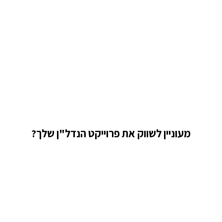
מחפש השקעה?
מעוניין לשווק את פרוייקט הנדל"ן שלך?
מלא את הפרטים ונדאג לעדכן אותך במייל על
פרוייקטים חדשי