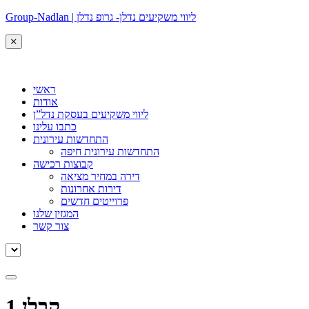
Group-Nadlan | ליווי משקיעים נדלן- גרופ נדלן
ראשי
אודות
ליווי משקיעים בעסקת נדל”ן
כתבו עלינו
התחדשות עירונית
התחדשות עירונית חיפה
קבוצות רכישה
דירה במחיר מציאה
דירות אחרונות
פרוייטים חדשים
המגזין שלנו
צור קשר
קבלן 1