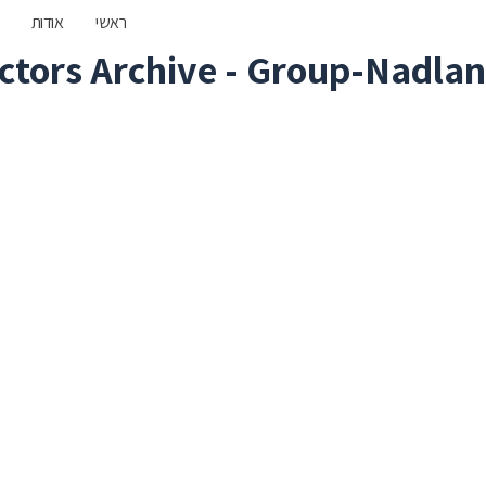
ראשי
אודות
Contractors Archive - Group-Nadlan | ליווי משקיעים נדל
פרוייקטים חדשים
דירות אחרונות
אודות
פרויקט בייליס 4 חיפה
ליווי משקיעים בנדל”ן
פרויקט מוריה 72 חיפה
כתבו עלינו
מפוארות בשוק תלפיות המבו
מיידי
פרוייקטים חדשים