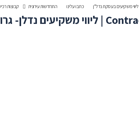
ליווי משקיעים בעסקת נדל”ן
כתבו עלינו
התחדשות עירונית
קבוצות רכי
ן- גרופ נדלן
1פרוייקטים חדשים
דירות אחרונות1
מן העיתונות
ליווי משקיעים בע
קבוצות רכישה
כתבו עלינו
פרויקט T תלפיות חיפה – דירות 3 חדרים
המגזין שלנו
כל הפרויקטים
קש לאכלוס
גלריה
כל הדירות