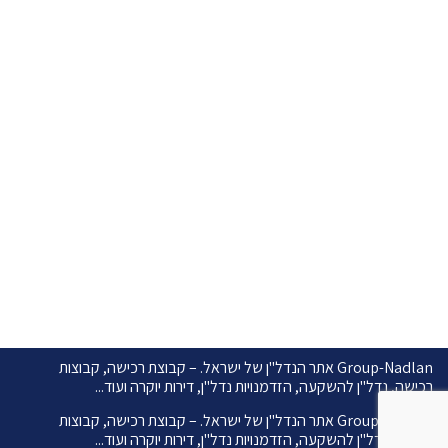
כל הדירות
צור קשר
גרופ נדל״ן
כתובת:
לשם 7 פתח תקווה
טלפון:
077-8049430
עקבו אחרינו
Group-Nadlan אתר הנדל"ן של ישראל. – קבוצת רכישה, קבוצות
רכישה, נדל"ן להשקעה, הזדמנויות נדל"ן, דירות יוקרה ועוד...
Group-Nadlan אתר הנדל"ן של ישראל. – קבוצת רכישה, קבוצות
רכישה, נדל"ן להשקעה, הזדמנויות נדל"ן, דירות יוקרה ועוד...