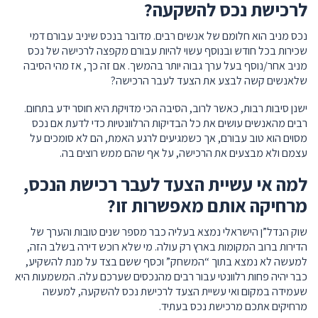
לרכישת נכס להשקעה?
נכס מניב הוא חלומם של אנשים רבים. מדובר בנכס שיניב עבורם דמי
שכירות בכל חודש ובנוסף עשוי להיות עבורם מקפצה לרכישה של נכס
מניב אחר/נוסף בעל ערך גבוה יותר בהמשך. אם זה כך, אז מהי הסיבה
שלאנשים קשה לבצע את הצעד לעבר הרכישה?
ישנן סיבות רבות, כאשר לרוב, הסיבה הכי מדויקת היא חוסר ידע בתחום.
רבים מהאנשים עושים את כל הבדיקות הרלוונטיות כדי לדעת אם נכס
מסוים הוא טוב עבורם, אך כשמגיעים לרגע האמת, הם לא סומכים על
עצמם ולא מבצעים את הרכישה, על אף שהם ממש רוצים בה.
למה אי עשיית הצעד לעבר רכישת הנכס,
מרחיקה אותם מאפשרות זו?
שוק הנדל”ן הישראלי נמצא בעליה כבר מספר שנים טובות והערך של
הדירות ברוב המקומות בארץ רק עולה. מי שלא רוכש דירה בשלב הזה,
למעשה לא נמצא בתוך “המשחק” וכסף ששם בצד על מנת להשקיע,
כבר יהיה פחות רלוונטי עבור רבים מהנכסים שערכם עלה. המשמעות היא
שעמידה במקום ואי עשיית הצעד לרכישת נכס להשקעה, למעשה
מרחיקים אתכם מרכישת נכס בעתיד.