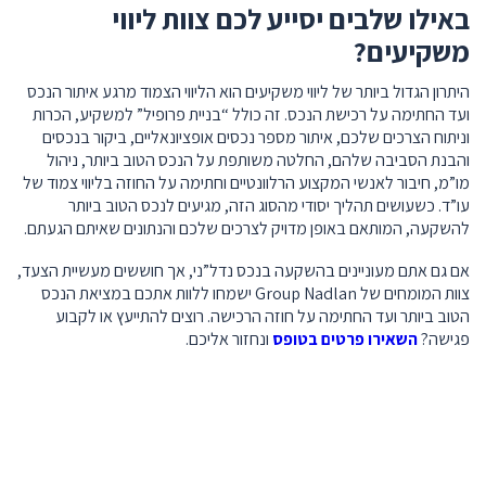
באילו שלבים יסייע לכם צוות ליווי
משקיעים?
היתרון הגדול ביותר של ליווי משקיעים הוא הליווי הצמוד מרגע איתור הנכס
ועד החתימה על רכישת הנכס. זה כולל “בניית פרופיל” למשקיע, הכרות
וניתוח הצרכים שלכם, איתור מספר נכסים אופציונאליים, ביקור בנכסים
והבנת הסביבה שלהם, החלטה משותפת על הנכס הטוב ביותר, ניהול
מו”מ, חיבור לאנשי המקצוע הרלוונטיים וחתימה על החוזה בליווי צמוד של
עו”ד. כשעושים תהליך יסודי מהסוג הזה, מגיעים לנכס הטוב ביותר
להשקעה, המותאם באופן מדויק לצרכים שלכם והנתונים שאיתם הגעתם.
אם גם אתם מעוניינים בהשקעה בנכס נדל”ני, אך חוששים מעשיית הצעד,
צוות המומחים של Group Nadlan ישמחו ללוות אתכם במציאת הנכס
הטוב ביותר ועד החתימה על חוזה הרכישה.
רוצים להתייעץ או לקבוע
פגישה?
השאירו פרטים בטופס
ונחזור אליכם.
סיום קורס התחדשות עירונית להעמקת הידע
ליווי משקיעים ברכישת דירה מפינוי בינוי