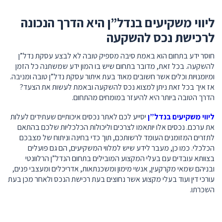
ליווי משקיעים בנדל”ן היא הדרך הנכונה
לרכישת נכס להשקעה
חוסר ידע בתחום הוא באמת סיבה מספיק טובה לא לבצע עסקת נדל”ן
להשקעה. בכל זאת, מדובר בתחום שיש בו המון ידע שמשתנה כל הזמן
ומיומנויות וכלים אשר חשובים מאוד בעת איתור עסקת נדל”ן טובה ומניבה.
אז איך בכל זאת ניתן למצוא נכס להשקעה ובאמת לעשות את הצעד?
הדרך הטובה ביותר היא להיעזר במומחים מהתחום.
ליווי משקיעים בנדל”ן
יסייע לכם לאתר נכסים איכותיים שעתידים לעלות
את ערכם. נכסים אלו יותאמו לצרכים וליכולות הכלכליות שלכם בהתאם
לתזרים המזומנים העומד לרשותכם, תוך כדי בחינה וניתוח של מצבכם
הכלכלי. כמו כן, מעבר לידע שיש למלווי המשקיעים, הם גם פועלים
בצוותא עובדים עם בעלי המקצוע המובילים בתחום הנדל”ן הרלוונטי
ובניהם שמאי מקרקעין, אנשי מימון ומשכנתאות, אדריכלים ומעצבי פנים,
עורכי דין ועוד בעלי מקצוע אשר נחוצים בעת רכישת הנכס ולאחר מכן בעת
השכרתו.