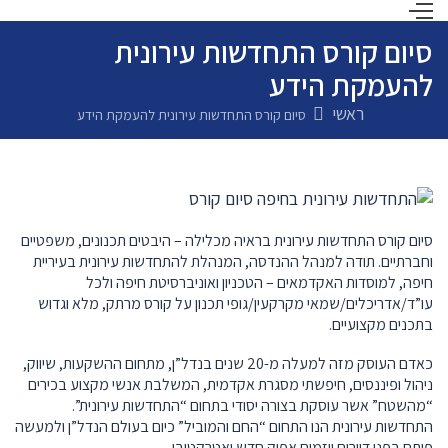
סיום קורס התחדשות עירונית
להעמקת הידע
ראשי
סיום קורס התחדשות עירונית להעמקת הידע
סיום קורס התחדשות עירונית בראיה מכלילה – היבטים תכנונים, משפטיים
וחברתיים. תודה למנהל ההנדסה, המנהלת להתחדשות עירונית בעיריית
חיפה, למוסדות האקדמאים – הטכניון ואוניברסיטת חיפה ולכל
עו”ד/אדריכלים/שמאי מקרקעין/גופי תכנון על קורס מרתק, מלא וגדוש
בתכנים מקצועיים.
כאדם העוסק מזה למעלה מ-20 שנים בנדל”ן, מתחום ההשקעות, שיווק,
ניהול ופיננסים, חיפשתי מסגרת אקדמית, המשלבת אנשי מקצוע בכירים
“מהשטח” אשר עוסקת בצורה יסודי בתחום “התחדשות עירונית”.
התחדשות עירונית הנו התחום “החם והמוביל” כיום בעולם הנדל”ן ולמעשה
פותח בפני דיירים ויזמים אפיק חדש ואטרקטיבי.