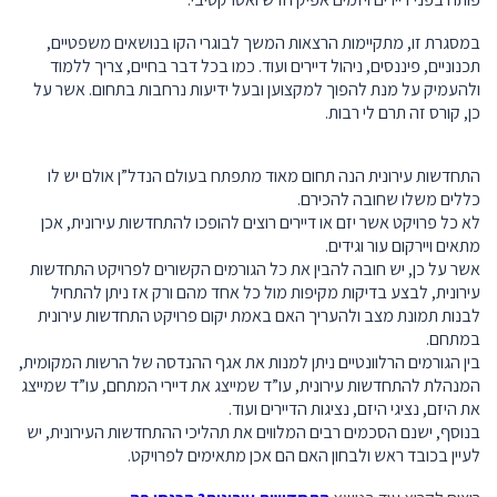
במסגרת זו, מתקיימות הרצאות המשך לבוגרי הקו בנושאים משפטיים,
תכנוניים, פיננסים, ניהול דיירים ועוד. כמו בכל דבר בחיים, צריך ללמוד
ולהעמיק על מנת להפוך למקצוען ובעל ידיעות נרחבות בתחום. אשר על
כן, קורס זה תרם לי רבות.
התחדשות עירונית הנה תחום מאוד מתפתח בעולם הנדל”ן אולם יש לו
כללים משלו שחובה להכירם.
לא כל פרויקט אשר יזם או דיירים רוצים להופכו להתחדשות עירונית, אכן
מתאים ויירקום עור וגידים.
אשר על כן, יש חובה להבין את כל הגורמים הקשורים לפרויקט התחדשות
עירונית, לבצע בדיקות מקיפות מול כל אחד מהם ורק אז ניתן להתחיל
לבנות תמונת מצב ולהעריך האם באמת יקום פרויקט התחדשות עירונית
במתחם.
בין הגורמים הרלוונטיים ניתן למנות את אגף ההנדסה של הרשות המקומית,
המנהלת להתחדשות עירונית, עו”ד שמייצג את דיירי המתחם, עו”ד שמייצג
את היזם, נציגי היזם, נציגות הדיירים ועוד.
בנוסף, ישנם הסכמים רבים המלווים את תהליכי ההתחדשות העירונית, יש
לעיין בכובד ראש ולבחון האם הם אכן מתאימים לפרויקט.