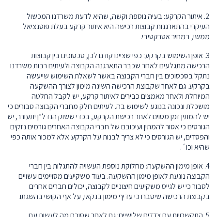
2. איתור הקרקע: בעיה נוספת וקשה, שהיא לדעת משרדנו המכשול
העיקרי בהתארגנות קבוצות רכישה היא איתור קרקע בעלת פוטנציאל
ממשי, במחיר אטרקטיבי.
3. אופן השימוש בקרקע: כפי שציינו קודם לכן, סכסוכים בין קבוצות
הרכישה מתגלעים לאחר שכבר התארגנה הקבוצה ולעיתים רבות משרדנו
נתקל בסכסוכים בין חברי הקבוצה באשר לשאלת השימוש שייעשה
בקרקע. גם לאחר שקבוצת הרכישה השיגה מימון לצורך ההשקעה
המיוחלת ולאחר מאמצים כבירים לאיתור קרקע, יש לקבל החלטה
מושכלת ונכונה בנוגע לשימוש בה. לעיתים חלק מחברי הקבוצה סבורים כי
יש להמתין זמן מסוים לאחר רכישת הקרקע, בכדי ששוק הנדל”ן יתעורר, יש
הגורסים כי אסור להמתין ועיכובם של חברי הקבוצה האחרים גורמים נזקים
והפסדים, יש הגורסים כי לא צריך לבנות על הקרקע אלא למכור אותה כפי
שהיא וכו´.
4. אופן מימון ההשקעה: מחלוקת נוספת העשויה להתגלות בין חברי
הקבוצה נוגעת לאופן מימון ההשקעה. בעוד משקיעים מסויימים עשויים
לסבור כי יש לגייס משקיעים חיצוניים לקבוצה, יכולים חברים אחרים
בקבוצת הרכישה שיסברו כי עדיף מימון בנקאי, על אף הקושי בהשגתו.
5. התקשרויות עם צדדים שלישיים: גם לאחר שסוכם מה לעשות עם