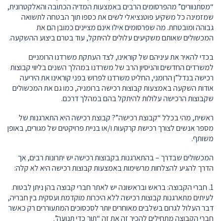
“מסתנוורים” מהפרסומים הרבים באמצעות המדיה הכתובה והאלקטרונית,
שמזמינה כל משקיע פוטנציאלי לשים את כספו תוך הבטחה לתשואה
גבוהה ומובטחת. מה שפרסומים אילו אינם מציינים כמובן הם את
המכשולים שאותם משקיעים עלולים להיתקל, עוד בטרם ביצוע ההשקעה.
בכדי להאיר את עיניהם של קוראינו, לצד העתקת משרדנו הרומניים
למשרדים החדשים והניסיון הרב של משרדנו במהלך השנים בליווי קבוצות
רכישה בנדל”ן הרומני, החליט משרדנו לפרוש בפני קוראינו את היריעה
אודות השקעה באמצעות קבוצות רכישה ברומניה, כמו גם את המכשולים
שקבוצות הרכישה עלולות להיתקל בהם במהלך דרכם.
ראשית, מהי בכלל “קבוצת רכישה”? קבוצת רכישה היא התארגנות של
מספר אנשים לצורך רכישת קרקעות ו/או בניית פרויקטים של מגורים, באופן
משותף.
המכשולים שבדרך – בהתארגנות בקבוצות רכישה יש יתרונות רבים, אך
הדרך להגיע להצלחות מרשימות באמצעות קבוצות רכישה היא לא קלה:
1. חברי הקבוצה: בראש ובראשונה יש לאתר חברי קבוצה בהן ניתן לבטוח.
לעיתים מתארגנות קבוצות רכישה ללא היכרות מוקדמת ועסקית בין חבריה,
דבר העלול לגרום בשלבים מאוחרים יותר לסכסוכים המתעוררים רק כאשר
חברי הקבוצה מתחילים להכיר זה את זה “תוך כדי תנועה”.