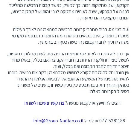
הקרקע, ישנן מחלוקות רבות. כך למשל, כאשר קבוצת הרכישה מחליטה
לבנות על הקרקע, ישנה לעיתים מחלוקת לגבי זהותו של קבלן הביצוע,
הגורם המקצועי ההנדסי ועוד…
6. היבטי מס: רבים מחברי קבוצות הרכישה המתארגנות לצורך פעילות
עסקית ברומניה, אינם בקיאים בשיטת המס הרומנית. תכנון מס מקדמי
עשויה לחסוך לחברי קבוצת הרכישה כסף רב בהמשך.
אך בכך לא סגי. גם לאחר שמסתיימת הבנייה מתגלעות מחלוקות נוספות,
למשל כיצד תחולקנה הדירות בין חברי הקבוצה ואם בכלל, באילו מחיר
תימכר הדירה לחבר הקבוצה ואם בכלל, ועוד.
אין כוונתו חלילה לגרום לקורא לחשוש מלהתארגן בקבוצות רכישה. כוונתו
להאיר את עיניו של המשקיע הפוטנציאלי לבעיות העלולות להתעורר
במהלך הדרך וזאת, בהתבסס על ניסיון עשיר ורב שנים של משרדנו
בטיפול בקבוצות כאלה.
רוצים להתייעץ או לקבוע פגישה?
צרו קשר ונשמח לשוחח
077-5281188 או למייל
Info@Grouo-Nadlan.co.il