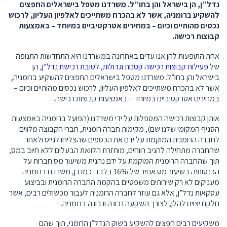
נדל”ן, הן בישראל והן בחו”ל. משרדנו מטפל בישראלים החפצים
להשקיע ברומניה, אשר לא בהכרח משתייכים לאלפיון העליון, לרכוש
נכסים מהותיים וכיום – במחירים אטרקטיביים במיוחד – באמצעות
קבוצות רכישה.
אחת התופעות להן אנו עדים באחרונה במשרדנו היא התחדשות התנופה
של
פעילות קבוצות רכישה קטנות וגדולות, לטובת רכישת נדל”ן,
הן
בישראל והן בחו”ל. משרדנו מטפל בישראלים החפצים להשקיע ברומניה,
אשר לא בהכרח משתייכים לאלפיון העליון, לרכוש נכסים מהותיים וכיום –
במחירים אטרקטיביים במיוחד – באמצעות קבוצות רכישה.
אותן קבוצות רכישה המטפלות על ידי משרדנו (הפועל ברומניה באמצעות
הסניף המקומי שלנו שם), מקימות חברה רומנית, חברי הקבוצה מלווים
לחברה הרומנית המוקמת על ידם את הכספים שהצליחו לגייס ולאחר
שהחברה מתחילה להניב רווחים, מוחזרת הלוואת הבעלים ללא חיוב במס,
תוך שהחברה הרומנית המוקמת על ידם נהנית משיעור מס חברות על
הכנסותיה בשיעור מס אחיד של 16% בלבד. כמו כן, משרדנו ברומניה
מעניקים לא רק שירותים משפטיים בהקמת החברה הרומנית ובביצוע
עסקאות נדל”ן, אלא גם עוזר לחברה הרומנית לעבור מכשולים רבים, אשר
חלקם יצוינו להלן, לצורך השקעה נכונה ונבונה ברומניה.
משקיעים רבים חפצים להשקיע בשוק הנדל”ן הרומני, תוך שהם